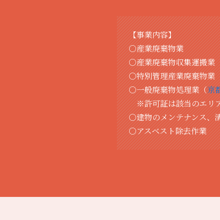
【事業内容】
○産業廃棄物業
○産業廃棄物収集運搬業
○特別管理産業廃棄物業
○一般廃棄物処理業（
京
※許可証は該当のエリア
○建物のメンテナンス、
○アスベスト除去作業