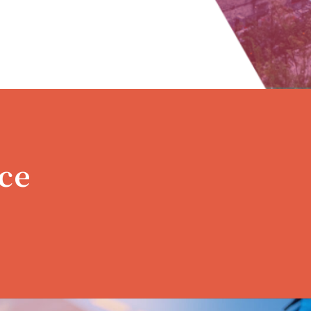
Scroll
ce